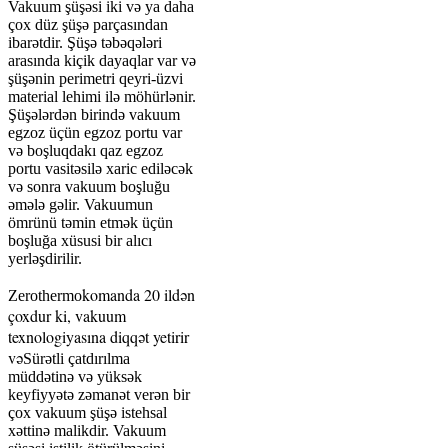
Vakuum şüşəsi iki və ya daha
çox düz şüşə parçasından
ibarətdir. Şüşə təbəqələri
arasında kiçik dayaqlar var və
şüşənin perimetri qeyri-üzvi
material lehimi ilə möhürlənir.
Şüşələrdən birində vakuum
egzoz üçün egzoz portu var
və boşluqdakı qaz egzoz
portu vasitəsilə xaric ediləcək
və sonra vakuum boşluğu
əmələ gəlir. Vakuumun
ömrünü təmin etmək üçün
boşluğa xüsusi bir alıcı
yerləşdirilir.
komanda 20 ildən
Zerothermo
çoxdur ki, vakuum
texnologiyasına diqqət yetirir
və
Sürətli çatdırılma
müddətinə və yüksək
keyfiyyətə zəmanət verən bir
çox vakuum şüşə istehsal
xəttinə malikdir. Vakuum