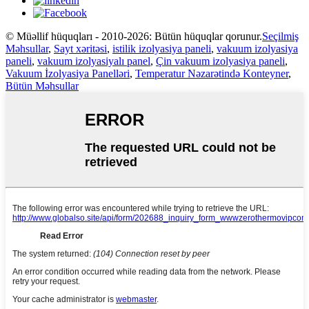
© Müəllif hüquqları - 2010-2026: Bütün hüquqlar qorunur.
Seçilmiş
Məhsullar
,
Sayt xəritəsi
,
istilik izolyasiya paneli
,
vakuum izolyasiya
paneli
,
vakuum izolyasiyalı panel
,
Çin vakuum izolyasiya paneli
,
Vakuum İzolyasiya Panelləri
,
Temperatur Nəzarətində Konteyner
,
Bütün Məhsullar