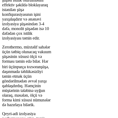
şüşəsi istilik ötürülməsini
effektiv şəkildə bloklayaraq
istənilən şüşə
konfiqurasiyasının işini
yaxşılaşdırır və ənənəvi
izolyasiya şüşəsindən 3-4
dəfə, monolit şüşədən isə 10
dəfədən çox istilik
izolyasiyası təmin edir.
Zerothermo, müxtəlif sahələr
üçün tətbiq olunacaq vakuum
şüşəsinin xüsusi ölçü və
forması təmin edə bilər. Hər
parça tozsoran
biri üçün
şüşə,
daşınmada təhlükəsizliyi
təmin etmək üçün
göndərilmədən əvvəl yaxşı
qablaşdırdıq. Həmçinin
müştərinin tələbinə uyğun
olaraq, məsələn, ölçü və
forma kimi xüsusi nümunələr
də hazırlaya bilərik.
Qeyri-adi izolyasiya