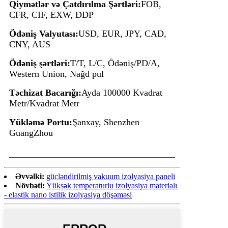
Qiymətlər və Çatdırılma Şərtləri:
FOB,
CFR, CIF, EXW, DDP
Ödəniş Valyutası:
USD, EUR, JPY, CAD,
CNY, AUS
Ödəniş şərtləri:
T/T, L/C, Ödəniş/PD/A,
Western Union, Nağd pul
Təchizat Bacarığı:
Ayda 100000 Kvadrat
Metr/Kvadrat Metr
Yükləmə Portu:
Şanxay, Shenzhen
GuangZhou
Əvvəlki:
gücləndirilmiş vakuum izolyasiya paneli
Növbəti:
Yüksək temperaturlu izolyasiya materialı
- elastik nano istilik izolyasiya döşəməsi