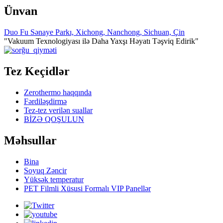
Ünvan
Duo Fu Sənaye Parkı, Xichong, Nanchong, Sichuan, Çin
"Vakuum Texnologiyası ilə Daha Yaxşı Həyatı Təşviq Edirik"
Tez Keçidlər
Zerothermo haqqında
Fərdiləşdirmə
Tez-tez verilən suallar
BİZƏ QOŞULUN
Məhsullar
Bina
Soyuq Zəncir
Yüksək temperatur
PET Filmli Xüsusi Formalı VIP Panellər