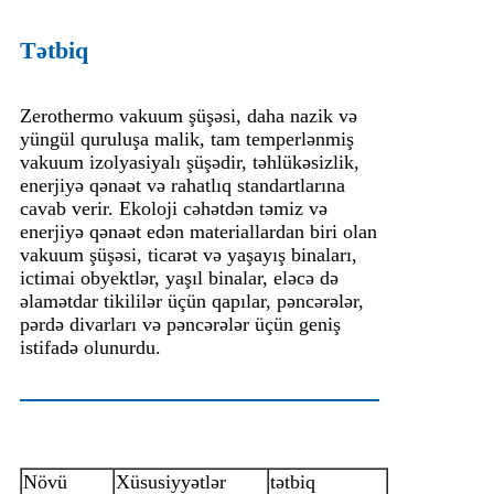
Tətbiq
Zerothermo vakuum şüşəsi, daha nazik və
yüngül quruluşa malik, tam temperlənmiş
vakuum izolyasiyalı şüşədir, təhlükəsizlik,
enerjiyə qənaət və rahatlıq standartlarına
cavab verir. Ekoloji cəhətdən təmiz və
enerjiyə qənaət edən materiallardan biri olan
vakuum şüşəsi, ticarət və yaşayış binaları,
ictimai obyektlər, yaşıl binalar, eləcə də
əlamətdar tikililər üçün qapılar, pəncərələr,
pərdə divarları və pəncərələr üçün geniş
istifadə olunurdu.
Növü
Xüsusiyyətlər
tətbiq