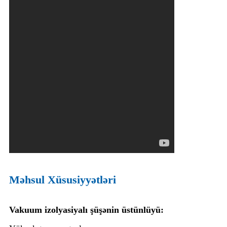
Məhsul Xüsusiyyətləri
Vakuum izolyasiyalı şüşənin üstünlüyü: