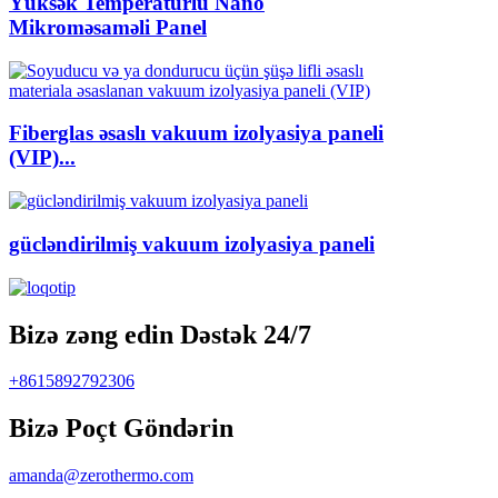
Yüksək Temperaturlu Nano
Mikroməsaməli Panel
Fiberglas əsaslı vakuum izolyasiya paneli
(VIP)...
gücləndirilmiş vakuum izolyasiya paneli
Bizə zəng edin Dəstək 24/7
+8615892792306
Bizə Poçt Göndərin
amanda@zerothermo.com