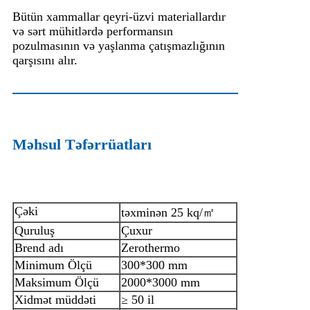
Bütün xammallar qeyri-üzvi materiallardır
və sərt mühitlərdə performansın
pozulmasının və yaşlanma çatışmazlığının
qarşısını alır.
Məhsul Təfərrüatları
Çəki
təxminən 25 kq/㎡
Quruluş
Çuxur
Brend adı
Zerothermo
Minimum Ölçü
300*300 mm
Maksimum Ölçü
2000*3000 mm
Xidmət müddəti
≥ 50 il