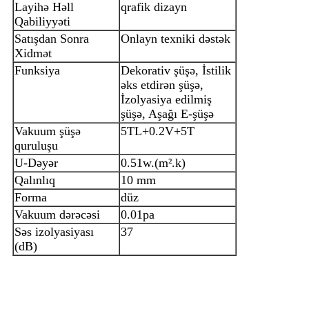
Layihə Həll
qrafik dizayn
Qabiliyyəti
Satışdan Sonra
Onlayn texniki dəstək
Xidmət
Funksiya
Dekorativ şüşə, İstilik
əks etdirən şüşə,
İzolyasiya edilmiş
şüşə, Aşağı E-şüşə
Vakuum şüşə
5TL+0.2V+5T
quruluşu
U-Dəyər
0.51w.(m².k)
Qalınlıq
10 mm
Forma
düz
Vakuum dərəcəsi
0.01pa
Səs izolyasiyası
37
(dB)