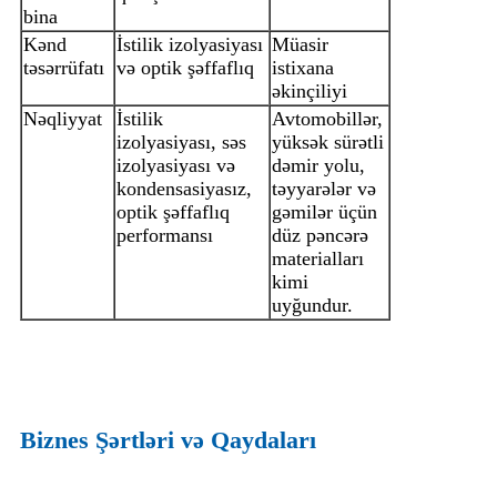
bina
Kənd
İstilik izolyasiyası
Müasir
təsərrüfatı
və optik şəffaflıq
istixana
əkinçiliyi
Nəqliyyat
İstilik
Avtomobillər,
izolyasiyası, səs
yüksək sürətli
izolyasiyası və
dəmir yolu,
kondensasiyasız,
təyyarələr və
optik şəffaflıq
gəmilər üçün
performansı
düz pəncərə
materialları
kimi
uyğundur.
Biznes Şərtləri və Qaydaları