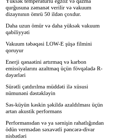
Yüksək temperaturlu egzoz və qazma
qurğusuna zəmanət verilir və vakuum
dizaynının ömrü 50 ildən çoxdur.
Daha uzun ömür və daha yüksək vakuum
qabiliyyəti
Vakuum təbəqəsi LOW-E şüşə filmini
qoruyur
Enerji qənaətini artırmaq və karbon
emissiyalarını azaltmaq üçün fövqəladə R-
dəyərləri
Sürətli çatdırılma müddəti ilə xüsusi
nümunəni dəstəkləyin
Səs-küyün kəskin şəkildə azaldılması üçün
artan akustik performans
Performansdan və ya sərnişin rahatlığından
ödün vermədən səxavətli pəncərə-divar
nisbətləri