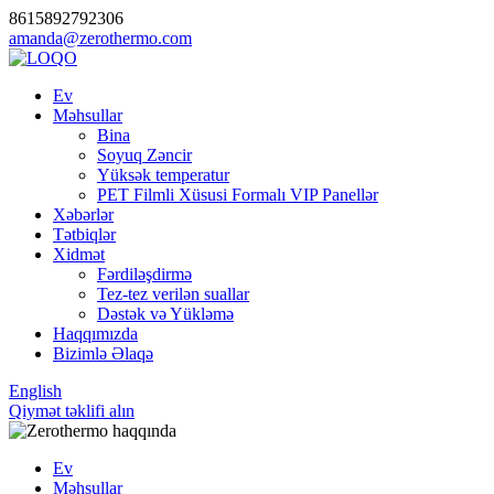
8615892792306
amanda@zerothermo.com
Ev
Məhsullar
Bina
Soyuq Zəncir
Yüksək temperatur
PET Filmli Xüsusi Formalı VIP Panellər
Xəbərlər
Tətbiqlər
Xidmət
Fərdiləşdirmə
Tez-tez verilən suallar
Dəstək və Yükləmə
Haqqımızda
Bizimlə Əlaqə
English
Qiymət təklifi alın
Ev
Məhsullar