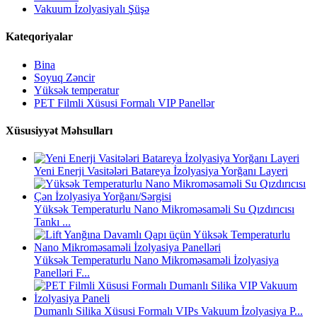
Vakuum İzolyasiyalı Şüşə
Kateqoriyalar
Bina
Soyuq Zəncir
Yüksək temperatur
PET Filmli Xüsusi Formalı VIP Panellər
Xüsusiyyət Məhsulları
Yeni Enerji Vasitələri Batareya İzolyasiya Yorğanı Layeri
Yüksək Temperaturlu Nano Mikroməsaməli Su Qızdırıcısı
Tankı ...
Yüksək Temperaturlu Nano Mikroməsaməli İzolyasiya
Panelləri F...
Dumanlı Silika Xüsusi Formalı VIPs Vakuum İzolyasiya P...