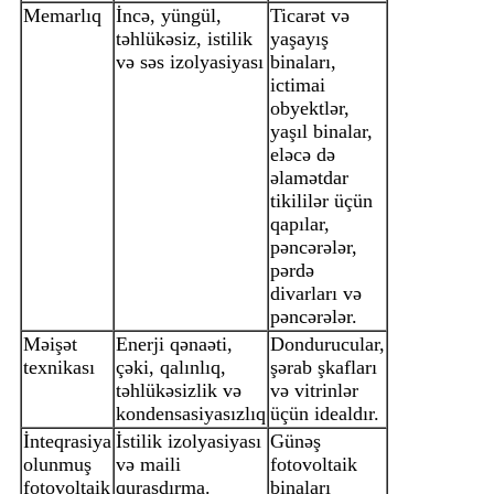
Memarlıq
İncə, yüngül,
Ticarət və
təhlükəsiz, istilik
yaşayış
və səs izolyasiyası
binaları,
ictimai
obyektlər,
yaşıl binalar,
eləcə də
əlamətdar
tikililər üçün
qapılar,
pəncərələr,
pərdə
divarları və
pəncərələr.
Məişət
Enerji qənaəti,
Dondurucular,
texnikası
çəki, qalınlıq,
şərab şkafları
təhlükəsizlik və
və vitrinlər
kondensasiyasızlıq
üçün idealdır.
İnteqrasiya
İstilik izolyasiyası
Günəş
olunmuş
və maili
fotovoltaik
fotovoltaik
quraşdırma.
binaları