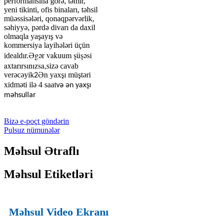
performansına görə, təmir,
yeni tikinti, ofis binaları, təhsil
müəssisələri, qonaqpərvərlik,
səhiyyə, pərdə divarı da daxil
olmaqla yaşayış və
kommersiya layihələri üçün
Əgər vakuum şüşəsi
idealdır.
axtarırsınızsa,
sizə cavab
verəcəyik
Ən yaxşı müştəri
2
xidməti ilə 4 saat
və ən yaxşı
məhsullar
Bizə e-poçt göndərin
Pulsuz nümunələr
Məhsul Ətraflı
Məhsul Etiketləri
Məhsul Video Ekranı